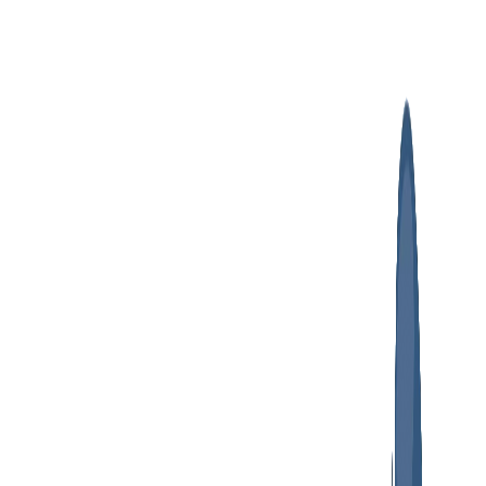
پرش
به
محتوا