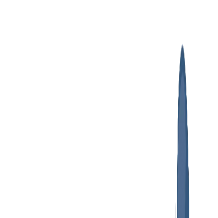
پرش
به
محتوا