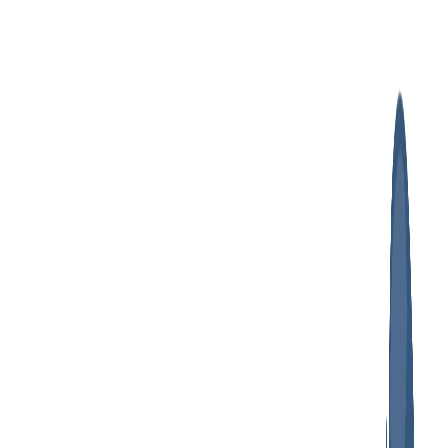
پرش
به
محتوا