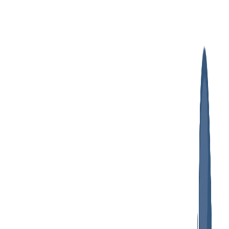
پرش
به
محتوا