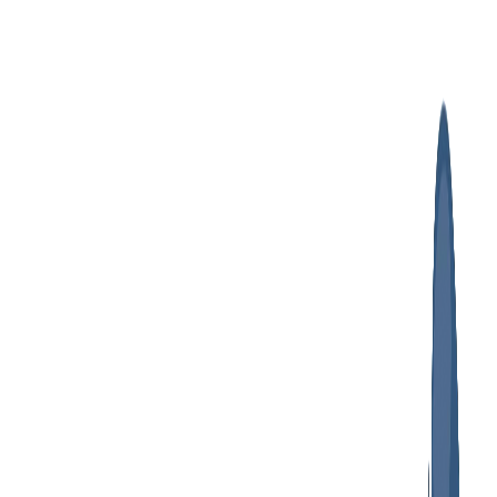
پرش
به
محتوا