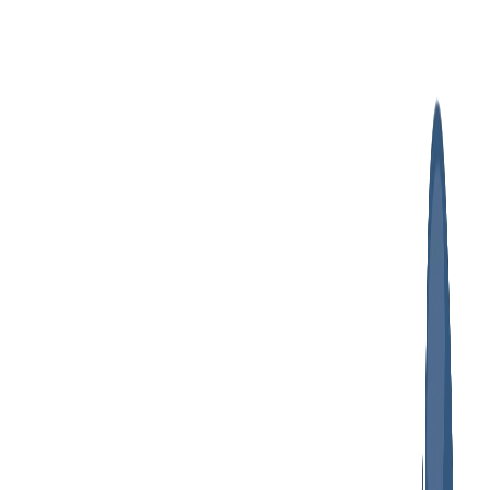
پرش
به
محتوا