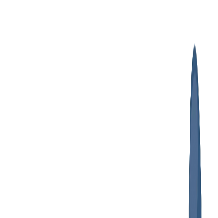
پرش
به
محتوا