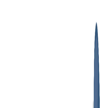
پرش
به
محتوا